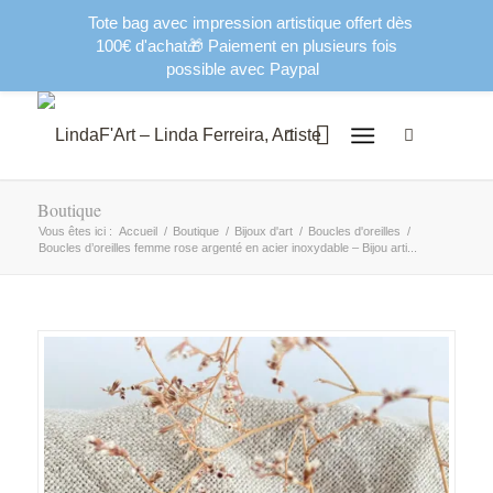
Tote bag avec impression artistique offert dès
100€ d'achat🎁 Paiement en plusieurs fois
possible avec Paypal
Boutique
Vous êtes ici :
Accueil
/
Boutique
/
Bijoux d'art
/
Boucles d'oreilles
/
Boucles d’oreilles femme rose argenté en acier inoxydable – Bijou arti...