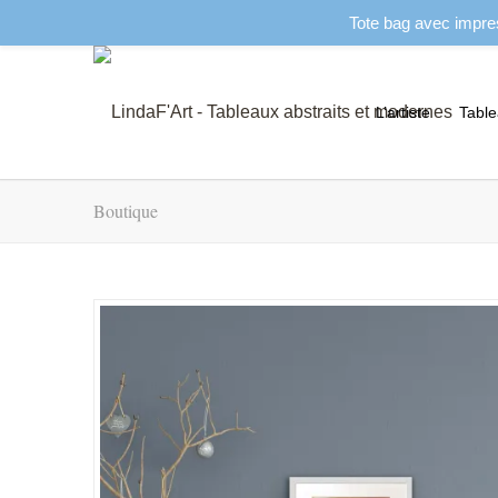
Tote bag avec impres
L’artiste
Tabl
Boutique