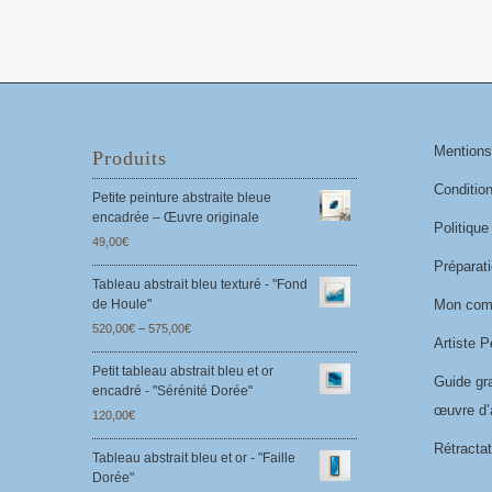
Mentions
Produits
Conditio
Petite peinture abstraite bleue
encadrée – Œuvre originale
Politique
49,00
€
Préparati
Tableau abstrait bleu texturé - "Fond
Mon com
de Houle"
520,00
€
–
575,00
€
Artiste P
Petit tableau abstrait bleu et or
Guide gr
encadré - "Sérénité Dorée"
œuvre d’a
120,00
€
Rétractat
Tableau abstrait bleu et or - "Faille
Dorée"