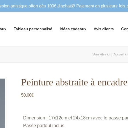
sion artistique offert dès 100€ d'achat🎁 Paiement en plusieurs fois
eaux
Tableau personnalisé
Idées cadeaux
Avis clients
Con
Vous êtes ici :
Accueil
/
Peinture abstraite à encadre
50,00
€
Dimension : 17x12cm et 24x18cm avec le passe par
Passe partout inclus